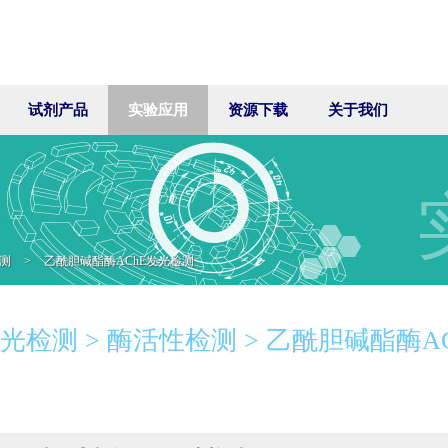
试剂产品
实验应用
资源下载
关于我们
测
>
乙酰胆碱酯酶AChE发光检测
光检测 > 酶活性检测 > 乙酰胆碱酯酶A