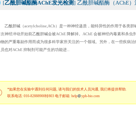
[
乙酰胆碱酯酶AChE发光检测
] 乙酰胆碱酯酶（AChE
乙酰胆碱（acetylcholine,ACh）是一种神经递质，能特异性的作用于
一次神经冲动开始前乙酰胆碱会被AChE 降解掉。AChE 会被神经内毒素和杀
动物的严重毒副作用而成为很多科学家所关注的一个领域。另外，在一些疾病治疗过程中
员也对AChE 抑制剂可能产生的功能进...
*如果您在实验中遇到任何问题, 请与我们的技术人员沟通, 我们将提供帮助.
联系电话: 010-82888900转803 电子邮箱: help
yph-bio.com