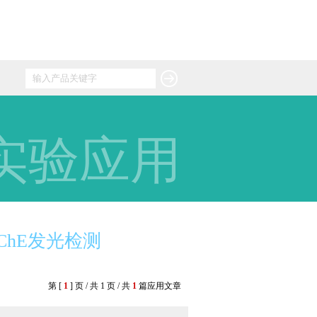
实验应用
ChE发光检测
第 [
1
] 页 / 共 1 页 / 共
1
篇应用文章