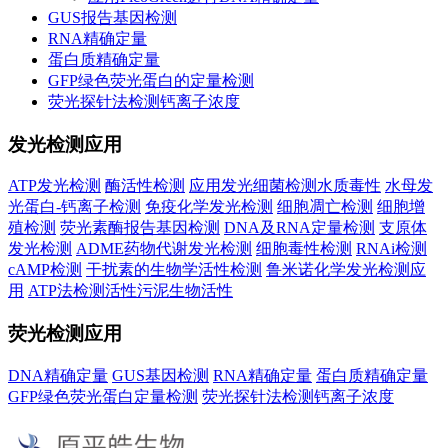
GUS报告基因检测
RNA精确定量
蛋白质精确定量
GFP绿色荧光蛋白的定量检测
荧光探针法检测钙离子浓度
发光检测应用
ATP发光检测
酶活性检测
应用发光细菌检测水质毒性
水母发
光蛋白-钙离子检测
免疫化学发光检测
细胞凋亡检测
细胞增
殖检测
荧光素酶报告基因检测
DNA及RNA定量检测
支原体
发光检测
ADME药物代谢发光检测
细胞毒性检测
RNAi检测
cAMP检测
干扰素的生物学活性检测
鲁米诺化学发光检测应
用
ATP法检测活性污泥生物活性
荧光检测应用
DNA精确定量
GUS基因检测
RNA精确定量
蛋白质精确定量
GFP绿色荧光蛋白定量检测
荧光探针法检测钙离子浓度