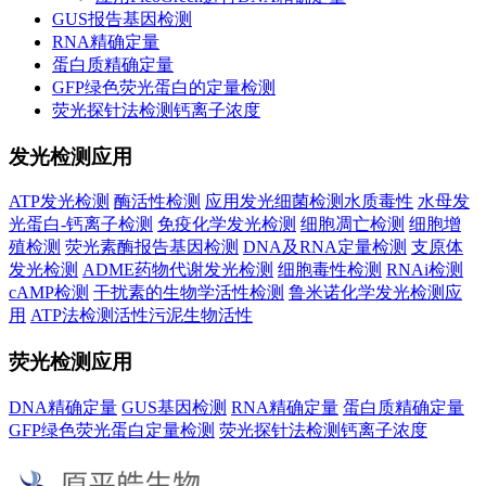
GUS报告基因检测
RNA精确定量
蛋白质精确定量
GFP绿色荧光蛋白的定量检测
荧光探针法检测钙离子浓度
发光检测应用
ATP发光检测
酶活性检测
应用发光细菌检测水质毒性
水母发
光蛋白-钙离子检测
免疫化学发光检测
细胞凋亡检测
细胞增
殖检测
荧光素酶报告基因检测
DNA及RNA定量检测
支原体
发光检测
ADME药物代谢发光检测
细胞毒性检测
RNAi检测
cAMP检测
干扰素的生物学活性检测
鲁米诺化学发光检测应
用
ATP法检测活性污泥生物活性
荧光检测应用
DNA精确定量
GUS基因检测
RNA精确定量
蛋白质精确定量
GFP绿色荧光蛋白定量检测
荧光探针法检测钙离子浓度