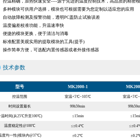
控温精确，加热快速安全----源于先进的温度控制技术，高品质的精密
多种模块可供用户选择，模块也可根据需要为您定制以适应您的应用
自动故障检测及报警功能，透明PC盖防止试验误差
温度偏差校准功能，升温速率快
便捷的模块更换，便于清洁与消毒
标准配置美观实用的提取模块的工具(提手)
操作简单方便，可选配内置传感器或者外接传感器
技术参数
型号
MK2000-1
MK200
控温范围
室温+5℃~105℃
室温+5℃~
时间设置最长
99h59min
99h59m
温时间(从25℃升至100℃)
≤15min
≤15mi
温度稳定性@100℃
≤±0.4℃
≤±0.
温度均一性(模块内@37℃)
±0.2℃
±0.2