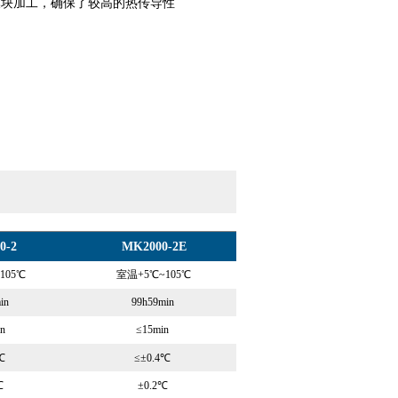
模块加工，确保了较高的热传导性
0-2
MK2000-2E
105℃
室温+5℃~105℃
in
99h59min
n
≤15min
4℃
≤±0.4℃
℃
±0.2℃