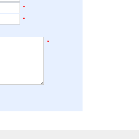
*
*
*