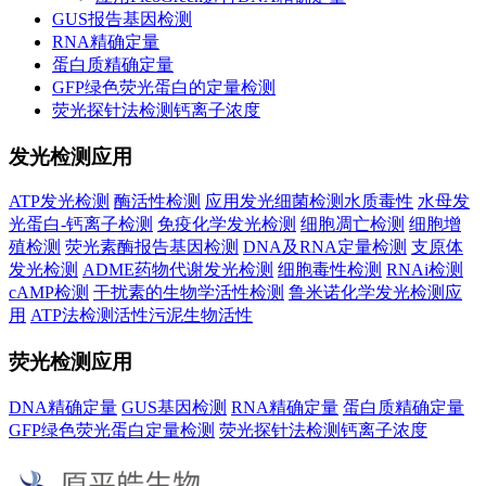
GUS报告基因检测
RNA精确定量
蛋白质精确定量
GFP绿色荧光蛋白的定量检测
荧光探针法检测钙离子浓度
发光检测应用
ATP发光检测
酶活性检测
应用发光细菌检测水质毒性
水母发
光蛋白-钙离子检测
免疫化学发光检测
细胞凋亡检测
细胞增
殖检测
荧光素酶报告基因检测
DNA及RNA定量检测
支原体
发光检测
ADME药物代谢发光检测
细胞毒性检测
RNAi检测
cAMP检测
干扰素的生物学活性检测
鲁米诺化学发光检测应
用
ATP法检测活性污泥生物活性
荧光检测应用
DNA精确定量
GUS基因检测
RNA精确定量
蛋白质精确定量
GFP绿色荧光蛋白定量检测
荧光探针法检测钙离子浓度