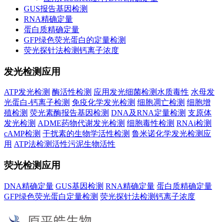
GUS报告基因检测
RNA精确定量
蛋白质精确定量
GFP绿色荧光蛋白的定量检测
荧光探针法检测钙离子浓度
发光检测应用
ATP发光检测
酶活性检测
应用发光细菌检测水质毒性
水母发
光蛋白-钙离子检测
免疫化学发光检测
细胞凋亡检测
细胞增
殖检测
荧光素酶报告基因检测
DNA及RNA定量检测
支原体
发光检测
ADME药物代谢发光检测
细胞毒性检测
RNAi检测
cAMP检测
干扰素的生物学活性检测
鲁米诺化学发光检测应
用
ATP法检测活性污泥生物活性
荧光检测应用
DNA精确定量
GUS基因检测
RNA精确定量
蛋白质精确定量
GFP绿色荧光蛋白定量检测
荧光探针法检测钙离子浓度