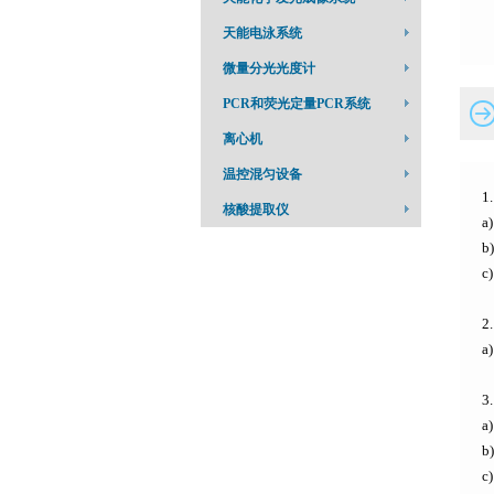
天能电泳系统
微量分光光度计
PCR和荧光定量PCR系统
离心机
温控混匀设备
1
核酸提取仪
a
b
2
a
3
a
b
c