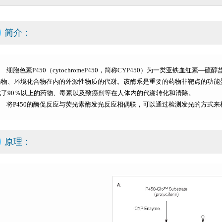
简介：
细胞色素P450（cytochromeP450，简称CYP450）为一类亚铁血红素
药物、环境化合物在内的外源性物质的代谢。该酶系是重要的药物非靶点的功能蛋
化了90％以上的药物、毒素以及致癌剂等在人体内的代谢转化和清除。
将P450的酶促反应与荧光素酶发光反应相偶联，可以通过检测发光的方式来检
原理：