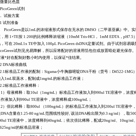
 微量比色皿
 PicoGreen试剂
． 试验方案
.1 试剂准备
icoGreen是以1mL的浓缩液形式保存在无水的 DMSO（二甲基亚砜）中。实验当天
，用 1×TE按 1:200的比例稀释浓缩液（10mM Tris-HCl， 1mM EDTA，
，可在 20mL1x TE中加入 100μL PicoGreen dsDNA定量试剂。由于
PicoGreen试剂见光易降解，所以应将配好的溶液用箔包住或放置暗处避光保存。
溶液*好在配制好数小时内使用，以保证*佳结果。
.2 DNA标准曲线
.2.1标准品工作液的配制：Sigama小牛胸腺嘧啶DNA干粉（货号：D4522-1MG
加入1mL双蒸水，配制成1mg∕mL的标准品工作液；
.2.2标准品工作液稀释：
1）母液稀释：取10ul（1mg∕mL）标准品工作液加入到990ul TE溶液中，浓度稀释成
作液加入到990ul TE溶液中，浓度稀释成100ng∕mL；
2）倍比稀释：取800ul （100ng∕mL）的标准品工作液加入到200ul TE溶液
DNA含量在1.25-80 ng/mL范围线性较好, 该法DNA检出限为0.3 ng/ml），取5
00ul TE溶液中，浓度稀释到40ng∕mL；依次倍比稀释，配成20ng/ml、10ng/ml、5.0n
.625ng/ml的标准品溶液；