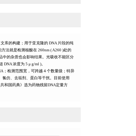
 文库的构建；用于亚克隆的 DNA 片段的纯
就是检测核酸在 260nm ( A260 )处的
品中的杂质也会影响结果。光吸收不能区分
NA 浓度为 5 μ g/ml )。
级DNA；检测范围宽，可跨越４个数量级；特异
醇、氯仿、去垢剂、蛋白等干扰。目前使用
人民共和国药典》选为药物残留DNA定量方