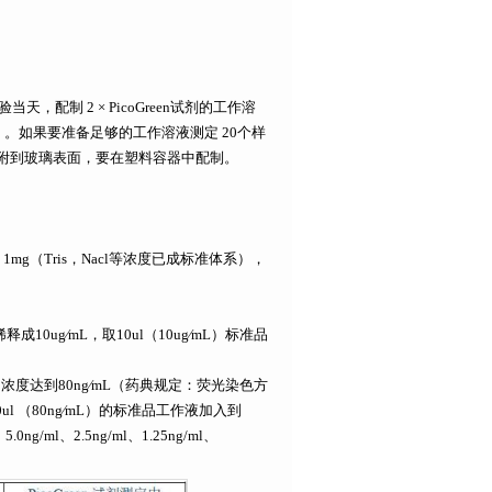
，配制 2 × PicoGreen试剂的工作溶
pH7.5）。如果要准备足够的工作溶液测定 20个样
试剂容易吸附到玻璃表面，要在塑料容器中配制。
）1mg（Tris，Nacl等浓度已成标准体系），
10ug∕mL，取10ul（10ug∕mL）标准品
中，浓度达到80ng∕mL（药典规定：荧光染色方
00ul （80ng∕mL）的标准品工作液加入到
g/ml、2.5ng/ml、1.25ng/ml、