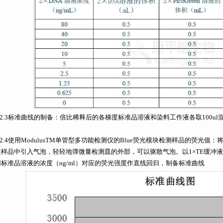
3.2.3标准曲线的制备：倍比稀释后的各梯度标准品溶液和染料工作液各取100ul
3.2.4使用ModulusTM单管型多功能检测仪的Blue荧光模块检测样品的荧光
在样品中引入气泡，轻轻地弹微量检测皿的外部，可以驱散气泡。以1×TE缓冲液为
用标准品溶液的浓度（ng/ml）对应的荧光强度作直线回归，制备标准曲线