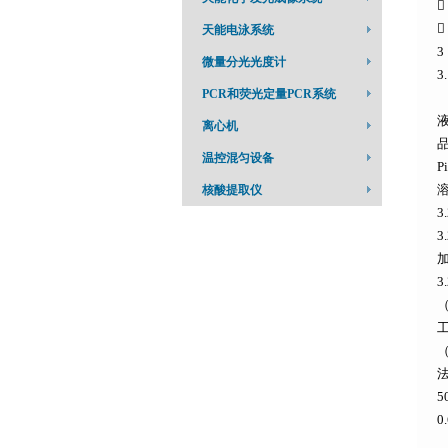


天能电泳系统
3
微量分光光度计
3
PCR和荧光定量PCR系统
P
液
离心机
品
温控混匀设备
核酸提取仪
3
3
3
（
工
（
法
5
0