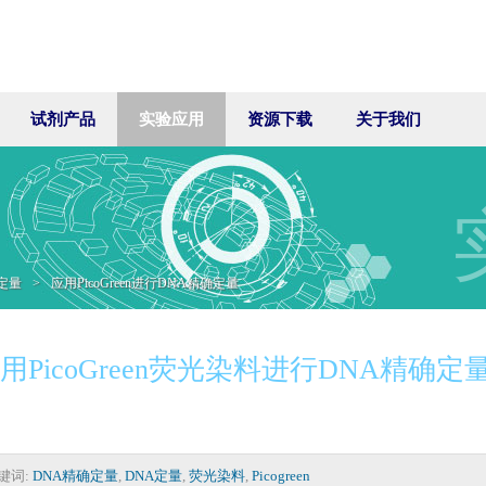
试剂产品
实验应用
资源下载
关于我们
定量
>
应用PicoGreen进行DNA精确定量
用PicoGreen荧光染料进行DNA精确定
键词:
DNA精确定量
,
DNA定量
,
荧光染料
,
Picogreen