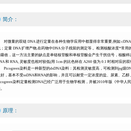
简介：
对微量的双链 DNA 进行定量在各种生物学应用中都显得非常重要,例如 cDNA
；定量 DNA 扩增产物,在药物中DNA 分子残留的测定等 。检测核酸浓度*常用的方法
光吸收，这一方法主要的缺点是单链核苷酸和单核苷酸会产生干扰信号，核酸样
NA 和 RNA, 灵敏度也相对较低(用 1cm 的比色杯在 A260 值为 0.1 时相对应的双链 D
Picogreen染料是一种新型的dsDNA染料：其检测灵敏度高，可检测到pg
性好，基本不受ssDNA和RNA的影响，并且可以耐受一定浓度的盐、尿素、乙
Picogreen染料定量检测DNA已经广泛用于生物学检测，并被2010年版《中华
法。
原理：