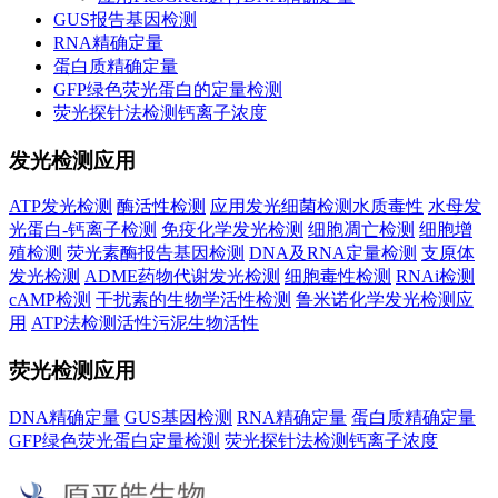
GUS报告基因检测
RNA精确定量
蛋白质精确定量
GFP绿色荧光蛋白的定量检测
荧光探针法检测钙离子浓度
发光检测应用
ATP发光检测
酶活性检测
应用发光细菌检测水质毒性
水母发
光蛋白-钙离子检测
免疫化学发光检测
细胞凋亡检测
细胞增
殖检测
荧光素酶报告基因检测
DNA及RNA定量检测
支原体
发光检测
ADME药物代谢发光检测
细胞毒性检测
RNAi检测
cAMP检测
干扰素的生物学活性检测
鲁米诺化学发光检测应
用
ATP法检测活性污泥生物活性
荧光检测应用
DNA精确定量
GUS基因检测
RNA精确定量
蛋白质精确定量
GFP绿色荧光蛋白定量检测
荧光探针法检测钙离子浓度